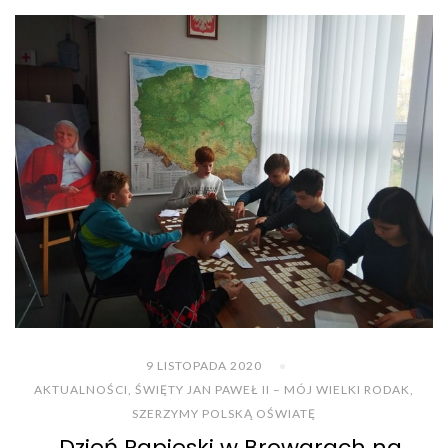
9 LISTOPADA 2020
AKTUALNOŚCI
,
ŚWIĘTY JAN PAWEŁ II – MÓJ WIELKI RODAK
,
SZERZYMY POLSKĄ OŚWIATĘ
Dzień Papieski w Browarach na