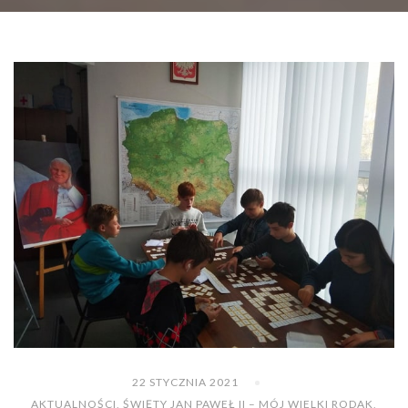
22 STYCZNIA 2021
AKTUALNOŚCI
,
ŚWIĘTY JAN PAWEŁ II – MÓJ WIELKI RODAK
,