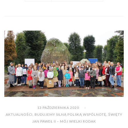
13 PAŹDZIERNIKA 2020
AKTUALNOŚCI
,
BUDUJEMY SILNĄ POLSKĄ WSPÓLNOTĘ
,
ŚWIĘTY
JAN PAWEŁ II – MÓJ WIELKI RODAK