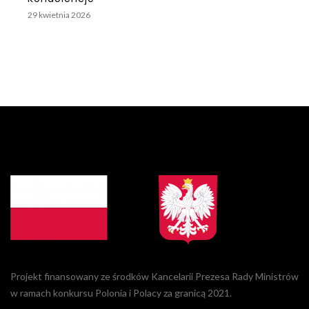
29 kwietnia 2026
Projekt finansowany ze środków Kancelarii Prezesa Rady Ministrów
w ramach konkursu Polonia i Polacy za granicą 2021.