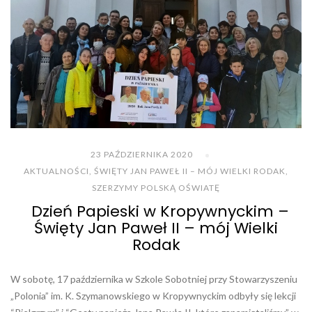
23 PAŹDZIERNIKA 2020
AKTUALNOŚCI
,
ŚWIĘTY JAN PAWEŁ II – MÓJ WIELKI RODAK
,
SZERZYMY POLSKĄ OŚWIATĘ
Dzień Papieski w Kropywnyckim –
Święty Jan Paweł II – mój Wielki
Rodak
W sobotę, 17 października w Szkole Sobotniej przy Stowarzyszeniu
„Polonia” im. K. Szymanowskiego w Kropywnyckim odbyły się lekcji