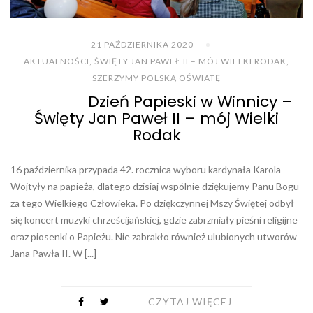
21 PAŹDZIERNIKA 2020
AKTUALNOŚCI
,
ŚWIĘTY JAN PAWEŁ II – MÓJ WIELKI RODAK
,
SZERZYMY POLSKĄ OŚWIATĘ
Dzień Papieski w Winnicy –
Święty Jan Paweł II – mój Wielki
Rodak
16 października przypada 42. rocznica wyboru kardynała Karola
Wojtyły na papieża, dlatego dzisiaj wspólnie dziękujemy Panu Bogu
za tego Wielkiego Człowieka. Po dziękczynnej Mszy Świętej odbył
się koncert muzyki chrześcijańskiej, gdzie zabrzmiały pieśni religijne
oraz piosenki o Papieżu. Nie zabrakło również ulubionych utworów
Jana Pawła II. W [...]
CZYTAJ WIĘCEJ