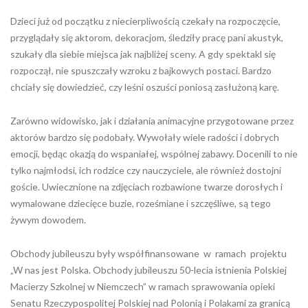
Dzieci już od początku z niecierpliwością czekały na rozpoczęcie,
przyglądały się aktorom, dekoracjom, śledziły pracę pani akustyk,
szukały dla siebie miejsca jak najbliżej sceny. A gdy spektakl się
rozpoczął, nie spuszczały wzroku z bajkowych postaci. Bardzo
chciały się dowiedzieć, czy leśni oszuści poniosą zasłużoną karę.
Zarówno widowisko, jak i działania animacyjne przygotowane przez
aktorów bardzo się podobały. Wywołały wiele radości i dobrych
emocji, będąc okazją do wspaniałej, wspólnej zabawy. Docenili to nie
tylko najmłodsi, ich rodzice czy nauczyciele, ale również dostojni
goście. Uwiecznione na zdjęciach rozbawione twarze dorosłych i
wymalowane dziecięce buzie, roześmiane i szczęśliwe, są tego
żywym dowodem.
Obchody jubileuszu były współfinansowane w ramach projektu
„W nas jest Polska. Obchody jubileuszu 50-lecia istnienia Polskiej
Macierzy Szkolnej w Niemczech” w ramach sprawowania opieki
Senatu Rzeczypospolitej Polskiej nad Polonią i Polakami za granicą