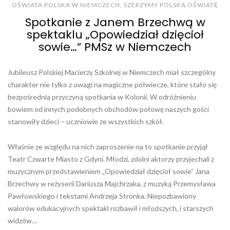
OŚWIATA POLSKA W NIEMCZECH
,
SZERZYMY POLSKĄ OŚWIATĘ
Spotkanie z Janem Brzechwą w
spektaklu „Opowiedział dzięcioł
sowie…” PMSz w Niemczech
Jubileusz Polskiej Macierzy Szkolnej w Niemczech miał szczególny
charakter nie tylko z uwagi na magiczne półwiecze, które stało się
bezpośrednią przyczyną spotkania w Kolonii. W odróżnieniu
bowiem od innych podobnych obchodów połowę naszych gości
stanowiły dzieci – uczniowie ze wszystkich szkół.
Właśnie ze względu na nich zaproszenie na to spotkanie przyjął
Teatr Czwarte Miasto z Gdyni. Młodzi, zdolni aktorzy przyjechali z
muzycznym przedstawieniem „Opowiedział dzięcioł sowie” Jana
Brzechwy w reżyserii Dariusza Majchrzaka, z muzyką Przemysława
Pawłowskiego i tekstami Andrzeja Stronka. Niepozbawiony
walorów edukacyjnych spektakl rozbawił i młodszych, i starszych
widzów…