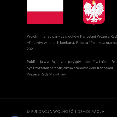
Projekt finansowany ze środków Kancelarii Prezesa Rad
Ministrów w ramach konkursu Polonia i Polacy za granic
2021.
Publikacja wyraża jedynie poglądy autora/ów i nie może
być utożsamiana z oficjalnym stanowiskiem Kancelarii
Prezesa Rady Ministrów.
© FUNDACJA WOLNOŚĆ I DEMOKRACJA