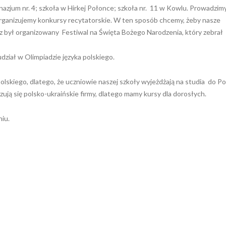
nazjum nr. 4; szkoła w Hirkej Połonce; szkoła nr. 11 w Kowlu. Prowadzim
, organizujemy konkursy recytatorskie. W ten sposób chcemy, żeby nasze
 raz był organizowany Festiwal na Święta Bożego Narodzenia, który zebrał
dział w Olimpiadzie języka polskiego.
olskiego, dlatego, że uczniowie naszej szkoły wyjeżdżają na studia do Pol
zują się polsko-ukraińskie firmy, dlatego mamy kursy dla dorosłych.
niu.