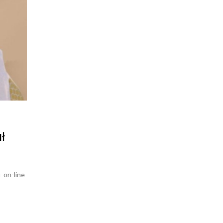
ł
u on-line