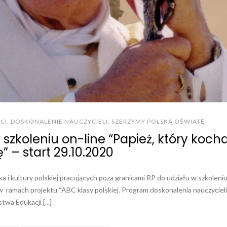
CI
,
DOSKONALENIE NAUCZYCIELI
,
SZERZYMY POLSKĄ OŚWIATĘ
zkoleniu on-line “Papież, który kocha
” – start 29.10.2020
a i kultury polskiej pracujących poza granicami RP do udziału w szkoleni
 w ramach projektu “ABC klasy polskiej. Program doskonalenia nauczycieli
wa Edukacji [...]