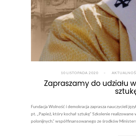
10 LISTOPADA 2020
AKTUALNOŚ
Zapraszamy do udziału w s
sztukę
Fundacja Wolność i demokracja zaprasza nauczycieli język
pt. „Papież, który kochał sztukę” Szkolenie realizowane
polonijnych.” współfinansowanego ze środków Ministerst