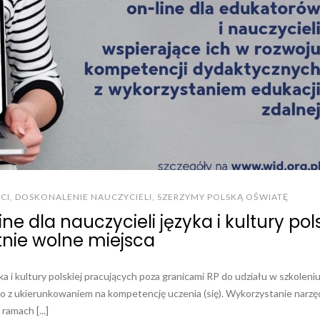
CI
,
DOSKONALENIE NAUCZYCIELI
,
SZERZYMY POLSKĄ OŚWIATĘ
e dla nauczycieli języka i kultury pols
tnie wolne miejsca
a i kultury polskiej pracujących poza granicami RP do udziału w szkoleni
 z ukierunkowaniem na kompetencję uczenia (się). Wykorzystanie narzę
amach [...]