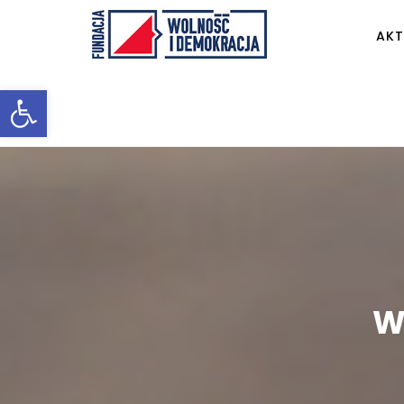
AKT
Otwórz pasek narzędzi
W