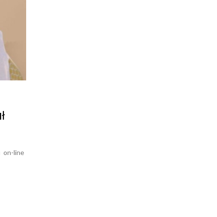
ł
u on-line