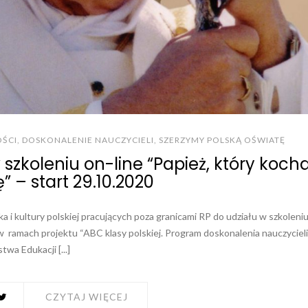
ŚCI
,
DOSKONALENIE NAUCZYCIELI
,
SZERZYMY POLSKĄ OŚWIATĘ
zkoleniu on-line “Papież, który kocha
” – start 29.10.2020
a i kultury polskiej pracujących poza granicami RP do udziału w szkoleni
 w ramach projektu “ABC klasy polskiej. Program doskonalenia nauczycieli
wa Edukacji [...]
CZYTAJ WIĘCEJ