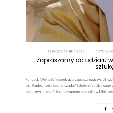
27 PAŹDZIERNIKA 2020
AKTUALNO
Zapraszamy do udziału w s
sztukę
Fundacja Wolność i demokracja zaprasza nauczycieli język
pt. „Papież, który kochał sztukę” Szkolenie realizowane
polonijnych.” współfinansowanego ze środków Ministerst