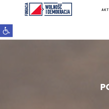
AKT
Otwórz pasek narzędzi
P