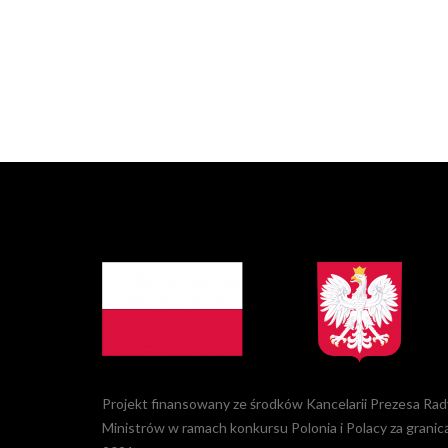
Projekt finansowany ze środków Kancelarii Prezesa Rad
Ministrów w ramach konkursu Polonia i Polacy za granic