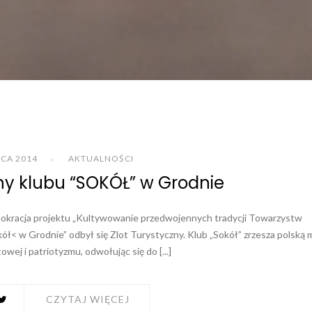
PCA 2014
AKTUALNOŚCI
zny klubu “SOKÓŁ” w Grodnie
kracja projektu „Kultywowanie przedwojennych tradycji Towarzystw
ł< w Grodnie” odbył się Zlot Turystyczny. Klub „Sokół” zrzesza polską 
ej i patriotyzmu, odwołując się do [...]
CZYTAJ WIĘCEJ