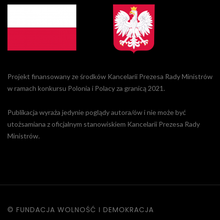
Projekt finansowany ze środków Kancelarii Prezesa Rady Ministrów
w ramach konkursu Polonia i Polacy za granicą 2021.
Publikacja wyraża jedynie poglądy autora/ów i nie może być
utożsamiana z oficjalnym stanowiskiem Kancelarii Prezesa Rady
Ministrów.
© FUNDACJA WOLNOŚĆ I DEMOKRACJA