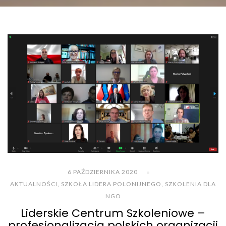
6 PAŹDZIERNIKA 2020
AKTUALNOŚCI
,
SZKOŁA LIDERA POLONIJNEGO
,
SZKOLENIA DLA
NGO
Liderskie Centrum Szkoleniowe –
profesjonalizacja polskich organizacji