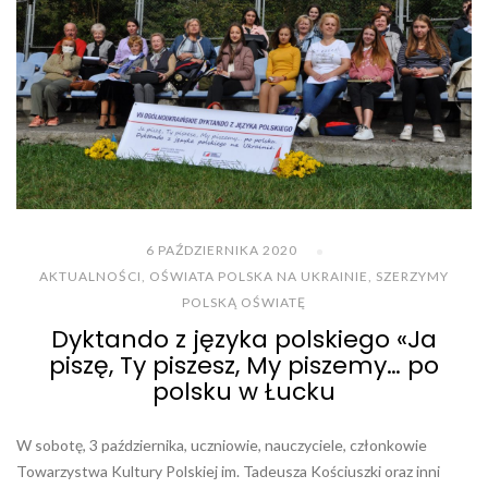
6 PAŹDZIERNIKA 2020
AKTUALNOŚCI
,
OŚWIATA POLSKA NA UKRAINIE
,
SZERZYMY
POLSKĄ OŚWIATĘ
Dyktando z języka polskiego «Ja
piszę, Ty piszesz, My piszemy… po
polsku w Łucku
W sobotę, 3 października, uczniowie, nauczyciele, członkowie
Towarzystwa Kultury Polskiej im. Tadeusza Kościuszki oraz inni