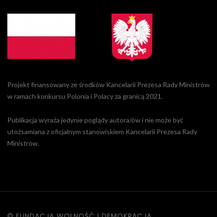
Projekt finansowany ze środków Kancelarii Prezesa Rady Ministrów
w ramach konkursu Polonia i Polacy za granicą 2021.
Publikacja wyraża jedynie poglądy autora/ów i nie może być
utożsamiana z oficjalnym stanowiskiem Kancelarii Prezesa Rady
Ministrów.
© FUNDACJA WOLNOŚĆ I DEMOKRACJA