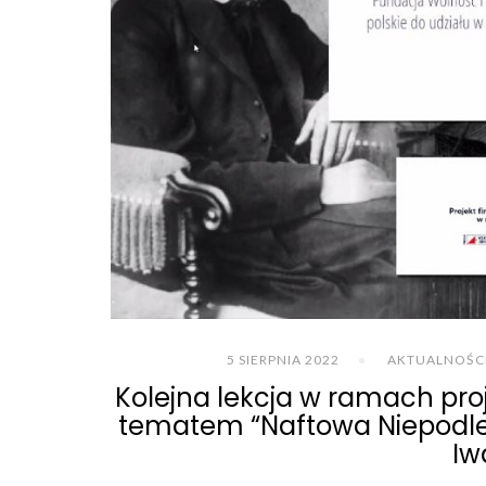
5 SIERPNIA 2022
AKTUALNOŚC
Kolejna lekcja w ramach proj
tematem “Naftowa Niepodległ
Iw