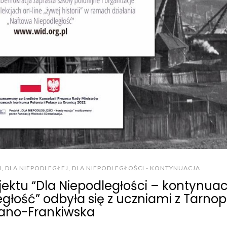
I
,
DLA NIEPODLEGŁEJ
,
DLA NIEPODLEGŁOŚCI - KONTYNUACJA
ektu “Dla Niepodległości – kontynuac
ość” odbyła się z uczniami z Tarnopo
ano-Frankiwska