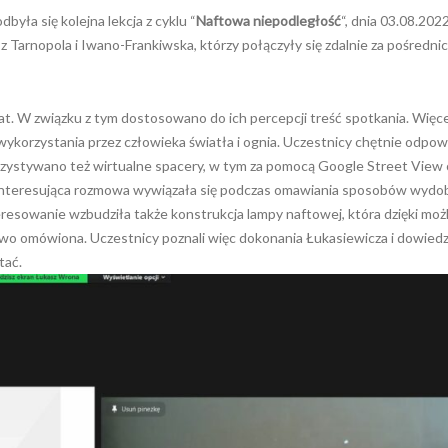
odbyła się kolejna lekcja z cyklu “
Naftowa niepodległość
“, dnia 03.08.202
h z Tarnopola i Iwano-Frankiwska, którzy połączyły się zdalnie za pośredn
 lat. W związku z tym dostosowano do ich percepcji treść spotkania. Więce
korzystania przez człowieka światła i ognia. Uczestnicy chętnie odpowi
korzystywano też wirtualne spacery, w tym za pomocą Google Street View 
nteresująca rozmowa wywiązała się podczas omawiania sposobów wydo
resowanie wzbudziła także konstrukcja lampy naftowej, która dzięki moż
wo omówiona. Uczestnicy poznali więc dokonania Łukasiewicza i dowiedzie
tać.