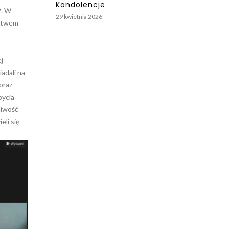
Kondolencje
2. W
29 kwietnia 2026
ictwem
j
adali na
oraz
bycia
liwość
li się