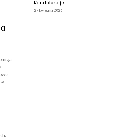
Kondolencje
29 kwietnia 2026
na
omisja,
y
iowe,
i w
ch.