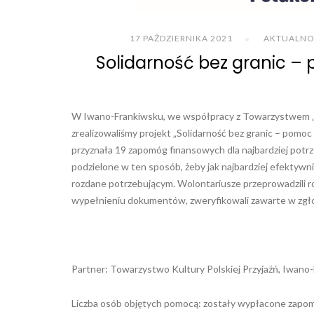
17 PAŹDZIERNIKA 2021
AKTUALNO
Solidarność bez granic 
W Iwano-Frankiwsku, we współpracy z Towarzystwem „Ku
zrealizowaliśmy projekt „Solidarność bez granic – pomoc
przyznała 19 zapomóg finansowych dla najbardziej potrz
podzielone w ten sposób, żeby jak najbardziej efektyw
rozdane potrzebującym. Wolontariusze przeprowadzili r
wypełnieniu dokumentów, zweryfikowali zawarte w zgłosz
Partner: Towarzystwo Kultury Polskiej Przyjaźń, Iwano
Liczba osób objętych pomocą: zostały wypłacone zapomog