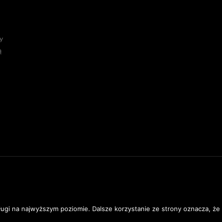
y
ą
I
|
DANE OSOBOWE
|
REGULAMIN STRONY
ługi na najwyższym poziomie. Dalsze korzystanie ze strony oznacza, że 