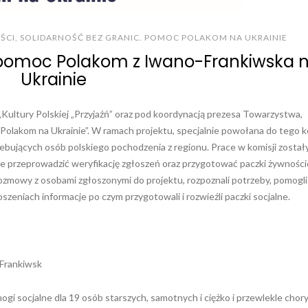
ŚCI
,
SOLIDARNOŚĆ BEZ GRANIC. POMOC POLAKOM NA UKRAINIE
– pomoc Polakom z Iwano-Frankiwska 
Ukrainie
ltury Polskiej „Przyjaźń” oraz pod koordynacją prezesa Towarzystwa,
 Polakom na Ukrainie”. W ramach projektu, specjalnie powołana do tego k
ebujących osób polskiego pochodzenia z regionu. Prace w komisji został
nie przeprowadzić weryfikację zgłoszeń oraz przygotować paczki żywnośc
ozmowy z osobami zgłoszonymi do projektu, rozpoznali potrzeby, pomogl
eniach informacje po czym przygotowali i rozwieźli paczki socjalne.
-Frankiwsk
i socjalne dla 19 osób starszych, samotnych i ciężko i przewlekle chory