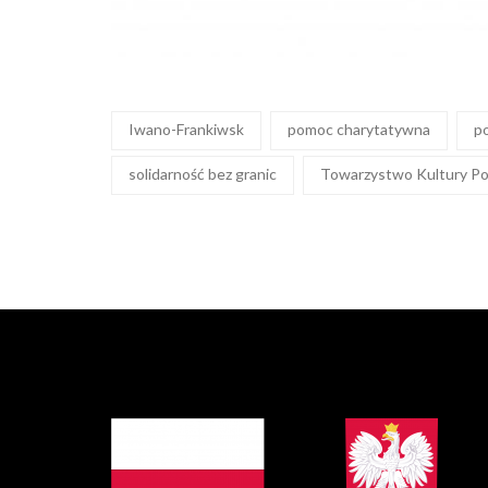
Iwano-Frankiwsk
pomoc charytatywna
p
solidarność bez granic
Towarzystwo Kultury Pol