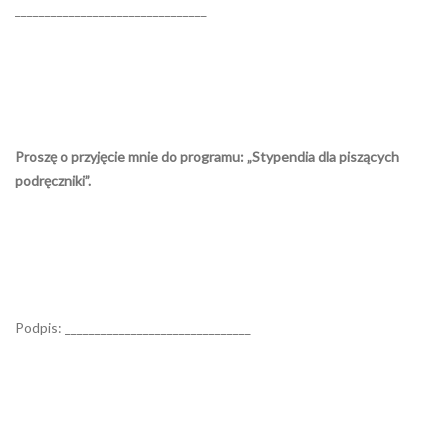
________________________________
Proszę o przyjęcie mnie do programu: „Stypendia dla piszących
podręczniki”.
Podpis: _______________________________