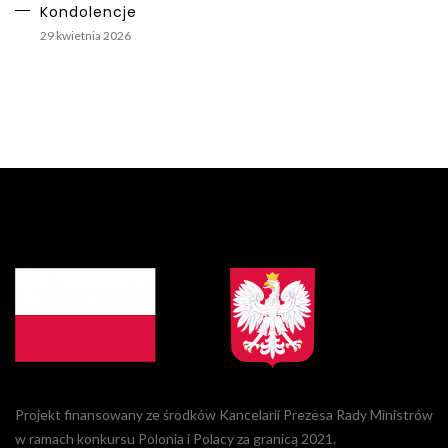
Kondolencje
29 kwietnia 2026
Projekt finansowany ze środków Kancelarii Prezesa Rady Ministrów
w ramach konkursu Polonia i Polacy za granicą 2021.