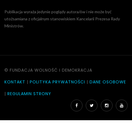
Publikacja wyraża jedynie poglądy autora/ów i nie może być
utożsamiana z oficjalnym stanowiskiem Kancelarii Prezesa Rady
Ministrów.
© FUNDACJA WOLNOŚĆ I DEMOKRACJA
KONTAKT
|
POLITYKA PRYWATNOŚCI
|
DANE OSOBOWE
|
REGULAMIN STRONY