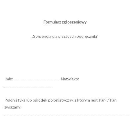
Formularz zgłoszeniowy
„Stypendia dla piszących podręczniki”
Imię: __________________________ Nazwisko:
___________________________
Polonistyka lub ośrodek polonistyczny, z którym jest Pani / Pan
związany:
________________________________________________________________________
____________________________________________________________________