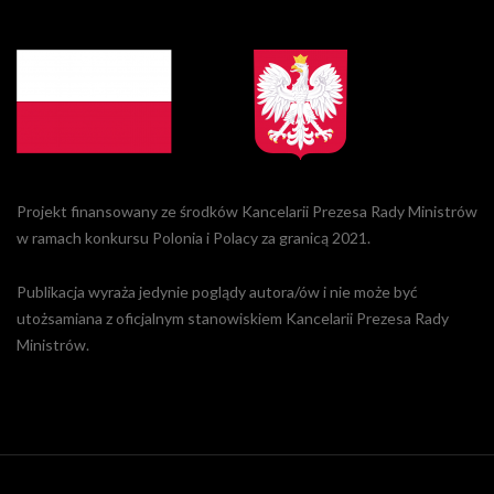
Projekt finansowany ze środków Kancelarii Prezesa Rady Ministrów
w ramach konkursu Polonia i Polacy za granicą 2021.
Publikacja wyraża jedynie poglądy autora/ów i nie może być
utożsamiana z oficjalnym stanowiskiem Kancelarii Prezesa Rady
Ministrów.