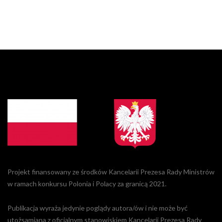
Projekt finansowany ze środków Kancelarii Prezesa Rady Ministrów
w ramach konkursu Polonia i Polacy za granicą 2021.
Publikacja wyraża jedynie poglądy autora/ów i nie może być
utożsamiana z oficjalnym stanowiskiem Kancelarii Prezesa Rady