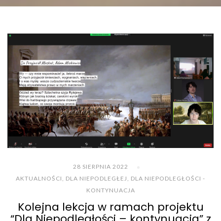
28 SIERPNIA 2022
AKTUALNOŚCI
,
DLA NIEPODLEGŁEJ
,
DLA NIEPODLEGŁOŚCI -
KONTYNUACJA
Kolejna lekcja w ramach projektu
“Dla Niepodległości – kontynuacja” z