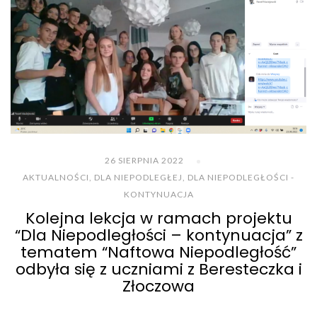
26 SIERPNIA 2022
AKTUALNOŚCI
,
DLA NIEPODLEGŁEJ
,
DLA NIEPODLEGŁOŚCI -
KONTYNUACJA
Kolejna lekcja w ramach projektu
“Dla Niepodległości – kontynuacja” z
tematem “Naftowa Niepodległość”
odbyła się z uczniami z Beresteczka i
Złoczowa