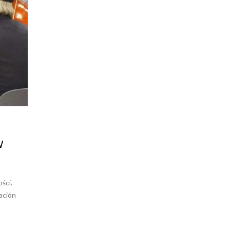
w
ści.
ación