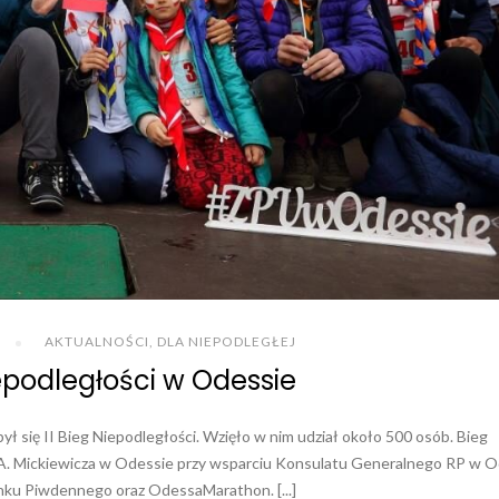
AKTUALNOŚCI
,
DLA NIEPODLEGŁEJ
iepodległości w Odessie
ł się II Bieg Niepodległości. Wzięło w nim udział około 500 osób. Bieg
. A. Mickiewicza w Odessie przy wsparciu Konsulatu Generalnego RP w 
nku Piwdennego oraz OdessaMarathon. [...]