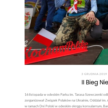
3 GRUDNIA 2019
II Bieg N
16 listopada w odeskim Parku im. Tarasa Szewczenki odby
zorganizował Związek Polaków na Ukrainie, Oddział im
w ramach Dni Polski w odeskim okręgu konsularnym, Ba