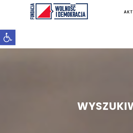
AKT
Otwórz pasek narzędzi
WYSZUKIW