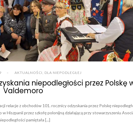
9
AKTUALNOŚCI
,
DLA NIEPODLEGŁEJ
zyskania niepodległości przez Polskę 
Valdemoro
cji relacje z obchodów 101. rocznicy odzyskania przez Polskę niepodległo
w Hiszpanii przez szkołę polonijną działającą przy stowarzyszeniu Asoci
epodległości pamiętała [...]