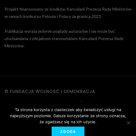
Projekt finansowany ze środków Kancelarii Prezesa Rady Ministrów
w ramach konkursu Polonia i Polacy za granicą 2021.
Publikacja wyraża jedynie poglądy autora/ów i nie może być
utożsamiana z oficjalnym stanowiskiem Kancelarii Prezesa Rady
Ministrów.
© FUNDACJA WOLNOŚĆ I DEMOKRACJA
KONTAKT
|
POLITYKA PRYWATNOŚCI
|
DANE OSOBOWE
Ta strona korzysta z ciasteczek aby świadczyć usługi na
|
REGULAMIN STRONY
najwyższym poziomie. Dalsze korzystanie ze strony oznacza,
że zgadzasz się na ich użycie.
ZGODA