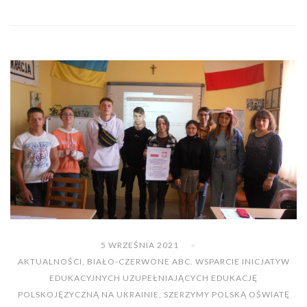
5 WRZEŚNIA 2021
AKTUALNOŚCI
,
BIAŁO-CZERWONE ABC. WSPARCIE INICJATYW
EDUKACYJNYCH UZUPEŁNIAJĄCYCH EDUKACJĘ
POLSKOJĘZYCZNĄ NA UKRAINIE
,
SZERZYMY POLSKĄ OŚWIATĘ