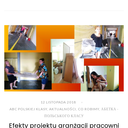
12 LISTOPADA 2018
ABC POLSKIEJ KLASY
,
AKTUALNOŚCI
,
CO ROBIMY
,
АБЕТКА -
ПОЛЬСЬКОГО КЛАСУ
Efekty projektu aranżacji pracowni