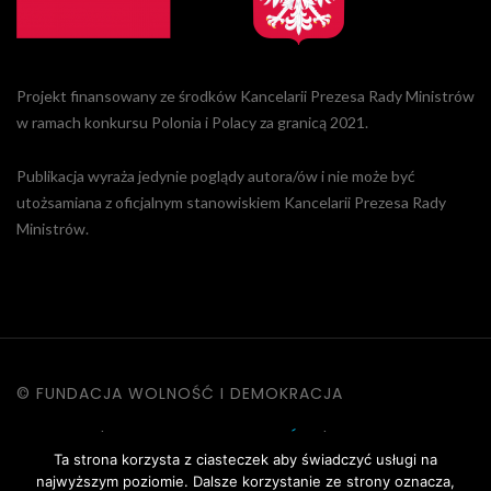
Projekt finansowany ze środków Kancelarii Prezesa Rady Ministrów
w ramach konkursu Polonia i Polacy za granicą 2021.
Publikacja wyraża jedynie poglądy autora/ów i nie może być
utożsamiana z oficjalnym stanowiskiem Kancelarii Prezesa Rady
Ministrów.
© FUNDACJA WOLNOŚĆ I DEMOKRACJA
KONTAKT
|
POLITYKA PRYWATNOŚCI
|
DANE OSOBOWE
Ta strona korzysta z ciasteczek aby świadczyć usługi na
|
REGULAMIN STRONY
najwyższym poziomie. Dalsze korzystanie ze strony oznacza,