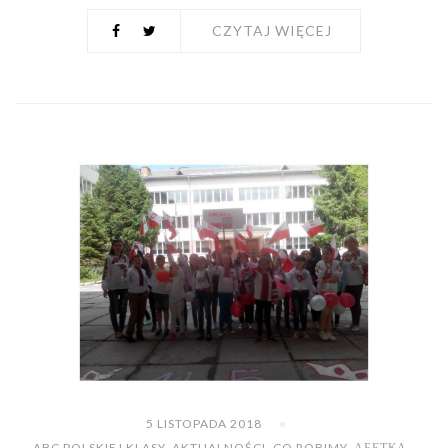
CZYTAJ WIĘCEJ
5 LISTOPADA 2018
ABC POLSKIEJ KLASY
,
AKTUALNOŚCI
,
CO ROBIMY
,
АБЕТКА -