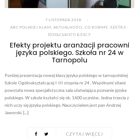
7 LISTOPADA 2018
ABC POLSKIEJ KLASY
,
AKTUALNOŚCI
,
CO ROBIMY
,
АБЕТКА -
ПОЛЬСЬКОГО КЛАСУ
Efekty projektu aranżacji pracowni
języka polskiego. Szkoła nr 24 w
Tarnopolu
Poniżej prezentacja nowej klasy języka polskiego w tarnopolskiej
Szkole Ogólnokształcącej I-III stopnia nr 24 . Wspólnymi siłami
powstała nowa specjalistyczna sala ułatwiająca poznanie języka
polskiego. W szkole kształci się ok. 1600 uczniów. Jedna trzecia z
nich uczy się języka polskiego. Nauczycielem jest pan Andrzej
Jaworski. [...]
CZYTAJ WIĘCEJ