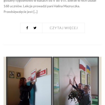
godziny tygodniowo w klasach od V do VIII. Bierze w nich udział
168 uczniów. Lekcje prowadzi pani Halina Maznyczka.
Przedsięwzięcie jest [...]
CZYTAJ WIĘCEJ