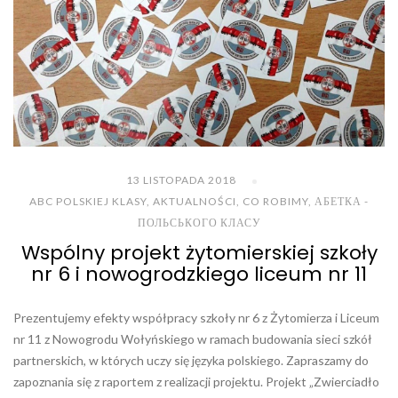
13 LISTOPADA 2018
ABC POLSKIEJ KLASY
,
AKTUALNOŚCI
,
CO ROBIMY
,
АБЕТКА -
ПОЛЬСЬКОГО КЛАСУ
Wspólny projekt żytomierskiej szkoły
nr 6 i nowogrodzkiego liceum nr 11
Prezentujemy efekty współpracy szkoły nr 6 z Żytomierza i Liceum
nr 11 z Nowogrodu Wołyńskiego w ramach budowania sieci szkół
partnerskich, w których uczy się języka polskiego. Zapraszamy do
zapoznania się z raportem z realizacji projektu. Projekt „Zwierciadło