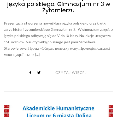
języka polskiego. Gimnazjum nr 3 w
Żytomierzu
Prezentacja stworzenia nowej klasy języka polskiego oraz krótki
zarys historii żytomierskiego Gimnazjum nr 3. W gimnazjum zajęcia z
języka polskiego odbywają się od V do IX klasy. Na lekcje uczęszcza
150 uczniów. Nauczycielką polskiego jest pani Mirosława
Starowierowa. Проект «Обираю польську мову. Промоція польської
мови в українських [...]
CZYTAJ WIĘCEJ