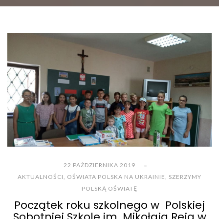
22 PAŹDZIERNIKA 2019
AKTUALNOŚCI
,
OŚWIATA POLSKA NA UKRAINIE
,
SZERZYMY
POLSKĄ OŚWIATĘ
Początek roku szkolnego w Polskiej
Sobotniej Szkole im. Mikołaja Reja w