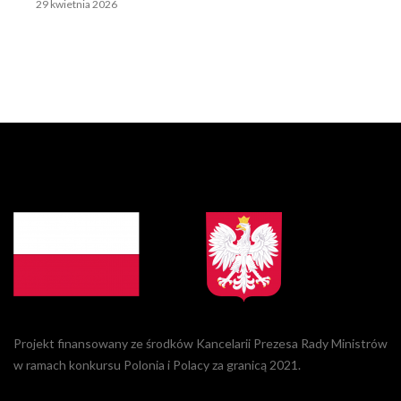
29 kwietnia 2026
Projekt finansowany ze środków Kancelarii Prezesa Rady Ministrów
w ramach konkursu Polonia i Polacy za granicą 2021.