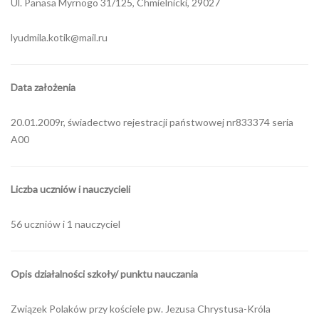
Ul. Panasa Myrnogo 31/125, Chmielnicki, 29027
lyudmila.kotik@mail.ru
Data założenia
20.01.2009r, świadectwo rejestracji państwowej nr833374 seria
A00
Liczba uczniów i nauczycieli
56 uczniów i 1 nauczyciel
Opis działalności szkoły/ punktu nauczania
Związek Polaków przy kościele pw. Jezusa Chrystusa-Króla