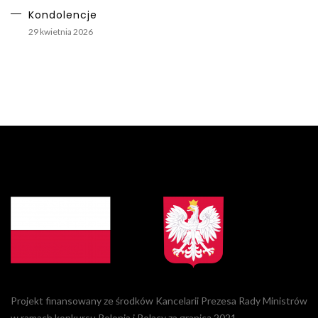
Kondolencje
29 kwietnia 2026
Projekt finansowany ze środków Kancelarii Prezesa Rady Ministrów
w ramach konkursu Polonia i Polacy za granicą 2021.