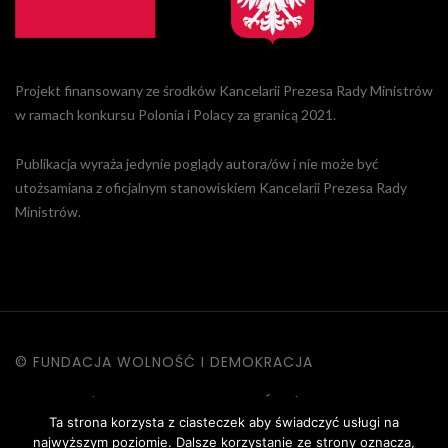
Projekt finansowany ze środków Kancelarii Prezesa Rady Ministrów
w ramach konkursu Polonia i Polacy za granicą 2021.
Publikacja wyraża jedynie poglądy autora/ów i nie może być
utożsamiana z oficjalnym stanowiskiem Kancelarii Prezesa Rady
Ministrów.
© FUNDACJA WOLNOŚĆ I DEMOKRACJA
KONTAKT
|
POLITYKA PRYWATNOŚCI
|
DANE OSOBOWE
Ta strona korzysta z ciasteczek aby świadczyć usługi na
|
REGULAMIN STRONY
najwyższym poziomie. Dalsze korzystanie ze strony oznacza,