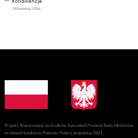
Kondolencje
29 kwietnia 2026
Projekt finansowany ze środków Kancelarii Prezesa Rady Ministrów
w ramach konkursu Polonia i Polacy za granicą 2021.