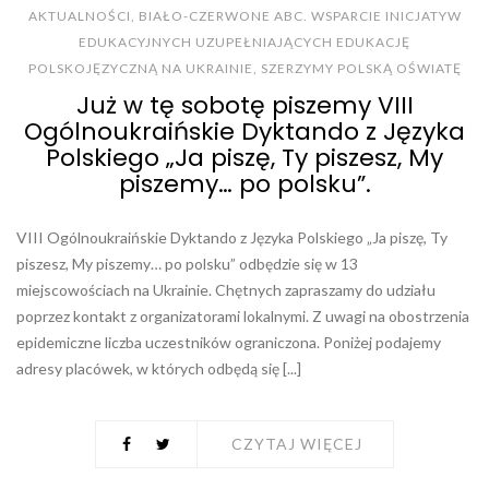
AKTUALNOŚCI
,
BIAŁO-CZERWONE ABC. WSPARCIE INICJATYW
EDUKACYJNYCH UZUPEŁNIAJĄCYCH EDUKACJĘ
POLSKOJĘZYCZNĄ NA UKRAINIE
,
SZERZYMY POLSKĄ OŚWIATĘ
Już w tę sobotę piszemy VIII
Ogólnoukraińskie Dyktando z Języka
Polskiego „Ja piszę, Ty piszesz, My
piszemy… po polsku”.
VIII Ogólnoukraińskie Dyktando z Języka Polskiego „Ja piszę, Ty
piszesz, My piszemy… po polsku” odbędzie się w 13
miejscowościach na Ukrainie. Chętnych zapraszamy do udziału
poprzez kontakt z organizatorami lokalnymi. Z uwagi na obostrzenia
epidemiczne liczba uczestników ograniczona. Poniżej podajemy
adresy placówek, w których odbędą się [...]
CZYTAJ WIĘCEJ