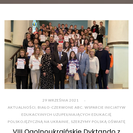
29 WRZEŚNIA 2021
AKTUALNOŚCI
,
BIAŁO-CZERWONE ABC. WSPARCIE INICJATYW
EDUKACYJNYCH UZUPEŁNIAJĄCYCH EDUKACJĘ
POLSKOJĘZYCZNĄ NA UKRAINIE
,
SZERZYMY POLSKĄ OŚWIATĘ
VIII Ogolnoukraińskie Dyktando z