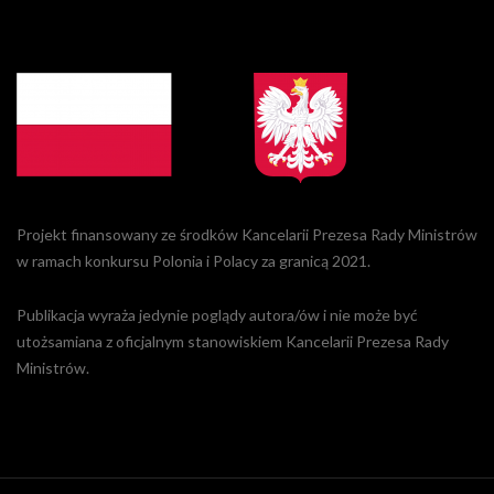
Projekt finansowany ze środków Kancelarii Prezesa Rady Ministrów
w ramach konkursu Polonia i Polacy za granicą 2021.
Publikacja wyraża jedynie poglądy autora/ów i nie może być
utożsamiana z oficjalnym stanowiskiem Kancelarii Prezesa Rady
Ministrów.