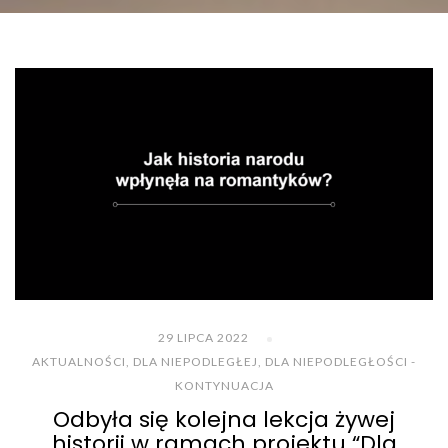
29 LIPCA 2022
AKTUALNOŚCI
,
DLA NIEPODLEGŁEJ
,
DLA NIEPODLEGŁOŚCI -
KONTYNUACJA
Odbyła się kolejna lekcja żywej
historii w ramach projektu “Dla