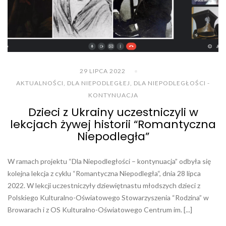
29 LIPCA 2022
AKTUALNOŚCI
,
DLA NIEPODLEGŁEJ
,
DLA NIEPODLEGŁOŚCI -
KONTYNUACJA
Dzieci z Ukrainy uczestniczyli w
lekcjach żywej historii “Romantyczna
Niepodległa”
W ramach projektu “Dla Niepodległości – kontynuacja” odbyła się
kolejna lekcja z cyklu “Romantyczna Niepodległa“, dnia 28 lipca
2022. W lekcji uczestniczyły dziewiętnastu młodszych dzieci z
Polskiego Kulturalno-Oświatowego Stowarzyszenia “Rodzina” w
Browarach i z OS Kulturalno-Oświatowego Centrum im. [...]