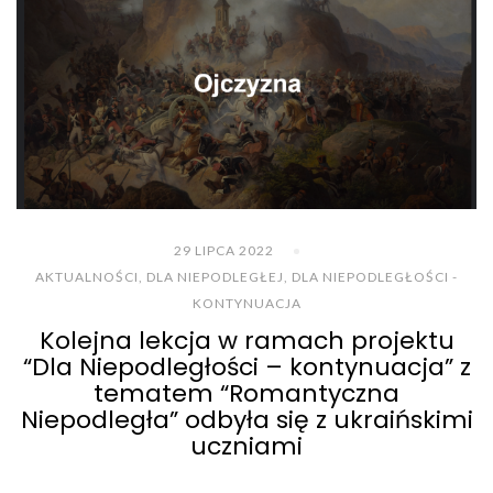
29 LIPCA 2022
AKTUALNOŚCI
,
DLA NIEPODLEGŁEJ
,
DLA NIEPODLEGŁOŚCI -
KONTYNUACJA
Kolejna lekcja w ramach projektu
“Dla Niepodległości – kontynuacja” z
tematem “Romantyczna
Niepodległa” odbyła się z ukraińskimi
uczniami