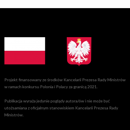
Projekt finansowany ze środków Kancelarii Prezesa Rady Ministrów
w ramach konkursu Polonia i Polacy za granicą 2021.
Publikacja wyraża jedynie poglądy autora/ów i nie może być
utożsamiana z oficjalnym stanowiskiem Kancelarii Prezesa Rady
Ministrów.