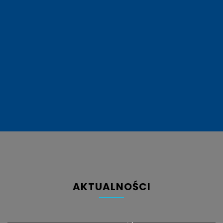
NABÓR WNIOSKÓW 2026
ZŁÓŻ WNIOSEK
PODRĘCZNIK „RAZ, DWA, TRZY I PO
POLSKU MÓWISZ TY!”
WIĘCEJ
AKTUALNOŚCI
13 LIPCA 2026
Minigranty_2026 – ścieżka
zaawansowana. Ogłoszenie