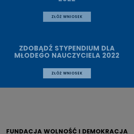
ZŁÓŻ WNIOSEK
ZDOBĄDŹ STYPENDIUM DLA
MŁODEGO NAUCZYCIELA 2022
ZŁÓŻ WNIOSEK
FUNDACJA WOLNOŚĆ I DEMOKRACJA