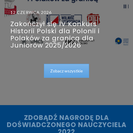
12 CZERWCA 2026
Zakończył się IV Konkurs
Historii Polski dla Polonii i
Polaków za granicą dla
Juniorów 2025/2026
Zobacz wszystkie
ZDOBĄDŹ NAGRODĘ DLA
DOŚWIADCZONEGO NAUCZYCIELA
2022