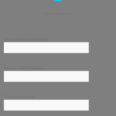
fundacja@wid.org.pl
Imię i nazwisko (wymagane)
Adres e-mail (wymagany)
Temat (wymagany)