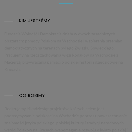
KIM JESTEŚMY
Fundacja Wolność i Demokracja działa w dwóch zasadniczych
obszarach: pomocy Polakom na Wschodzie i wspierania przemian
demokratycznych na terenach byłego Związku Sowieckiego.
Pracujemy na rzecz zachowania więzi Rodaków na Wschodzie z
Macierzą, przywracania pamięci o polskiej historii i dziedzictwie na
Kresach.
CO ROBIMY
Realizujemy kilkadziesiąt projektów, których celem jest
podtrzymywanie polskości na Wschodzie poprzez upowszechnianie
znajomości języka polskiego, polskiej kultury i tradycji narodowych
wśród Polaków na Kresach, wspomaganie rozwoju oświaty polskiej i