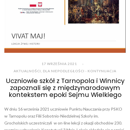
17 WRZEŚNIA 2021
AKTUALNOŚCI
,
DLA NIEPODLEGŁOŚCI - KONTYNUACJA
Uczniowie szkół z Tarnopola i Winnicy
zapoznali się z międzynarodowym
kontekstem epoki Sejmu Wielkiego
W dniu 16 września 2021 uczniowie Punktu Nauczania przy PSKO
w Tarnopolu oraz Filii Sobotnio-Niedzielnej Szkoły im.
Grocholskich uczestniczyli w on-line lekcji z okazji obchodów 230.
rocznicy uchwalenia Konstytucji 3 Maja. Lekcja składała się z części