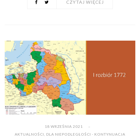
CZYTAJ WIĘCEJ
18 WRZEŚNIA 2021
AKTUALNOŚCI
,
DLA NIEPODLEGŁOŚCI - KONTYNUACJA