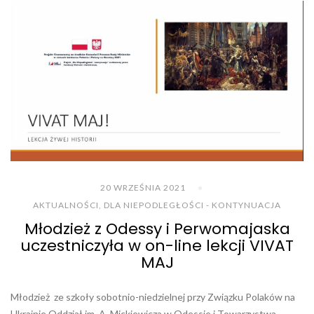
20 WRZEŚNIA 2021
AKTUALNOŚCI
,
DLA NIEPODLEGŁOŚCI - KONTYNUACJA
Młodzież z Odessy i Perwomajaska
uczestniczyła w on-line lekcji VIVAT
MAJ
Młodzież ze szkoły sobotnio-niedzielnej przy Związku Polaków na
Ukrainie Oddział im. A. Mickiewicza w Odessie i Towarzystwa