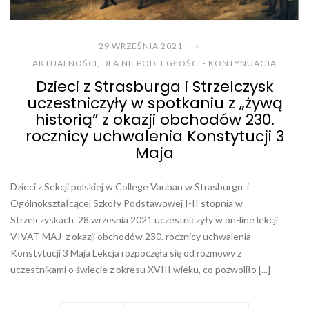
29 WRZEŚNIA 2021
AKTUALNOŚCI
,
DLA NIEPODLEGŁOŚCI - KONTYNUACJA
Dzieci z Strasburga i Strzelczysk
uczestniczyły w spotkaniu z „żywą
historią” z okazji obchodów 230.
rocznicy uchwalenia Konstytucji 3
Maja
Dzieci z Sekcji polskiej w College Vauban w Strasburgu i
Ogólnokształcącej Szkoły Podstawowej I-II stopnia w
Strzelczyskach 28 września 2021 uczestniczyły w on-line lekcji
VIVAT MAJ z okazji obchodów 230. rocznicy uchwalenia
Konstytucji 3 Maja Lekcja rozpoczęła się od rozmowy z
uczestnikami o świecie z okresu XVIII wieku, co pozwoliło [...]