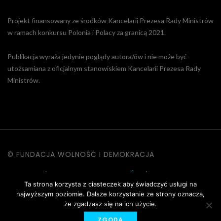
Projekt finansowany ze środków Kancelarii Prezesa Rady Ministrów
w ramach konkursu Polonia i Polacy za granicą 2021.
Publikacja wyraża jedynie poglądy autora/ów i nie może być
utożsamiana z oficjalnym stanowiskiem Kancelarii Prezesa Rady
Ministrów.
© FUNDACJA WOLNOŚĆ I DEMOKRACJA
KONTAKT
|
POLITYKA PRYWATNOŚCI
|
DANE OSOBOWE
Ta strona korzysta z ciasteczek aby świadczyć usługi na
|
REGULAMIN STRONY
najwyższym poziomie. Dalsze korzystanie ze strony oznacza,
że zgadzasz się na ich użycie.
ZGODA